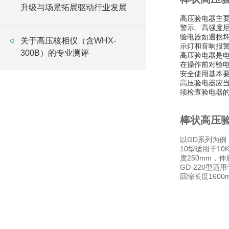
升级与场景拓展驱动行业发展
高压验电器主要
警示、高强度
验电器如遇损
关于高压核相仪（含WHX-
示灯和音响报
300B）的专业测评
高压验电器是
在操作前对验
安全使用基本
高压验电器应
须检查验电器
棒状高压
以GD系列为例，
10型适用于1
度250mm，伸
GD-220型适
回缩长度1600