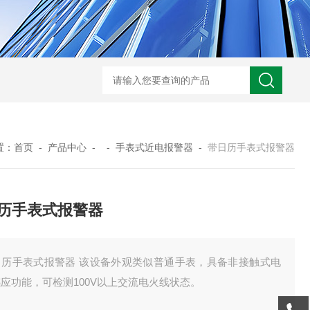
GM-5KV-20KV型可调高压兆欧表GM-5KV-20KV
nl3203型nl
置：
首页
-
产品中心
- -
手表式近电报警器
-
带日历手表式报警器
历手表式报警器
日历手表式报警器 该设备外观类似普通手表，具备非接触式电
应功能，可检测100V以上交流电火线状态。