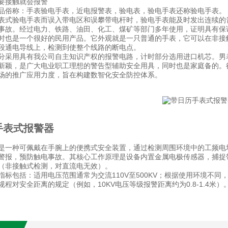
要接触就会报警
品俗称：手表验电手表，近电报警表，验电表，验电手表还称验电手表。
表式验电手表而误入带电区和误攀带电杆时，验电手表能及时发出连续的
事故。经过电力、铁路、油田、化工、煤矿等部门多年使用，证明具有保
时也是一个很好的民用产品。它外观就是一只普通的手表，它可以在非接触
段通电导线上，检测到使整个线路的断电点。
分采用具有我公司自主知识产权的报警电路，计时部分选用进口机芯。男
新颖，是广大电业职工理想的警告型辅助安全用具，同时也是家庭备的。
场的推广应用力度，旨在构建数智化安全防控体系。
手表式报警器
是一种可佩戴在手腕上的便携式安全装置，通过检测周围环境中的工频电场（
警报，预防触电事故。其核心工作原理是设备内置金属电极传感器，捕捉
（非接触式检测，对直流电无效）。
指标包括：适用电压范围通常为交流110V至500KV；根据使用环境不
程对安全距离的规定（例如，10KV电压等级报警距离约为0.8-1.4米）