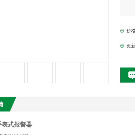
价
更
情
手表式报警器