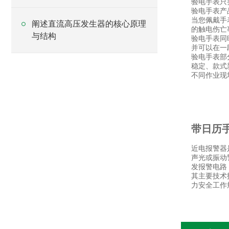
验电手表只
验电手表产
当您佩戴手
阐述直流高压发生器的核心原理
的触电伤亡
与结构
验电手表同
并可以在一
验电手表部
稳定、款式
不同作业现
带日历
近电报警器
声光或振动
发报警电路
其主要技术
力安全工作规