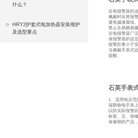
什么？
近电报警器的
佩戴时应将报警
避免漏液腐蚀
HRY2护套式电加热器安装维护
禁止在易燃易
及选型要点
近电报警器广
保报警器的设
报警距离小于
当佩戴手表式
提醒。
石英手表
1、适用电压范
瑞斯验电手表上
以防实际报警距
标签。五、保
保修期的产品