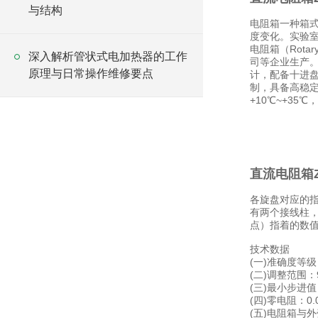
与结构
电阻箱一种箱
度变化。实验室
电阻箱（Rota
深入解析管状式电加热器的工作
司等企业生产
原理与日常操作维修要点
计，配备十进盘
制，具备高稳定
+10℃~+35
直流电阻箱Z
各旋盘对应的指
有两个接线柱，
点）指着的数
技术数据
(一)准确度等级
(二)调整范围：9(
(三)最小步进值
(四)零电阻：0.
(五)电阻箱与