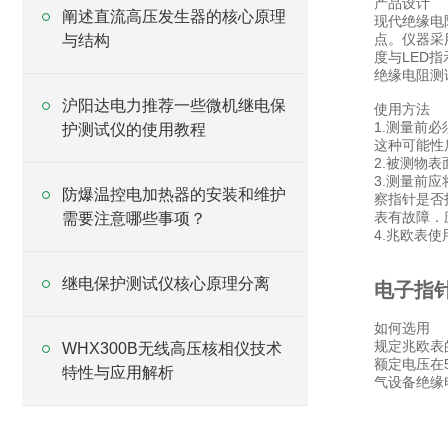
产品设计
阐述直流高压发生器的核心原理
现代绝缘电
点。仪器采
与结构
度与LED
绝缘电阻测
沪阳达电力推荐一些微机继电保
使用方法
1.测量前
护测试仪的使用教程
这种可能性
2.被测物
3.测量前
防爆温控电加热器的安装和维护
察指针是否
表有故障．
需要注意哪些事项？
4.兆欧表
继电保护测试仪核心原理分离
电子指
如何选用
规定兆欧表
WHX300B无线高压核相仪技术
额定电压在5
特性与应用解析
气设备绝缘