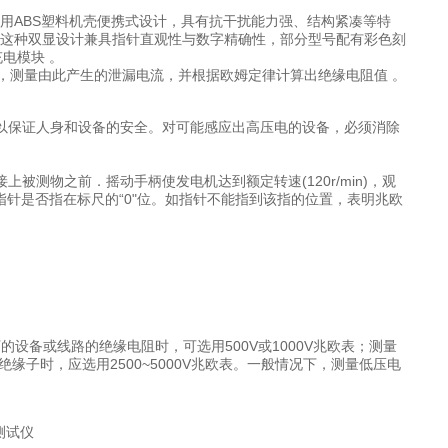
用ABS塑料机壳便携式设计，具有抗干扰能力强、结构紧凑等特
，这种双显设计兼具指针直观性与数字精确性，部分型号配有彩色刻
电模块 。
，测量由此产生的泄漏电流，并根据欧姆定律计算出绝缘电阻值 。
，以保证人身和设备的安全。对可能感应出高压电的设备，必须消除
被测物之前．摇动手柄使发电机达到额定转速(120r/min)，观
观察指针是否指在标尺的“0"位。如指针不能指到该指的位置，表明兆欧
设备或线路的绝缘电阻时，可选用500V或1000V兆欧表；测量
绝缘子时，应选用2500~5000V兆欧表。一般情况下，测量低压电