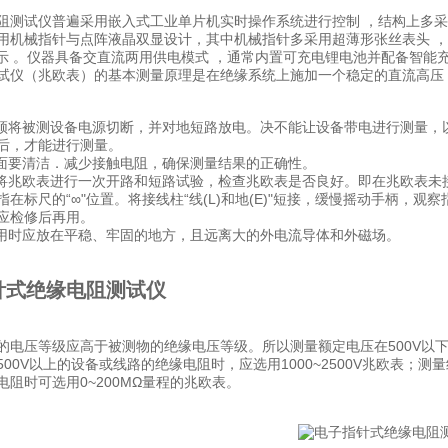
阻测试仪普遍采用嵌入式工业单片机实时操作系统进行控制 ，结构上多采
用机械指针与点阵液晶双显设计，其中机械指针多采用超薄形张丝表头 
指示 。仪器具备交直流两用供电模式 ，通常内置可充电锂电池并配备智能充
试仪（兆欧表）的基本测量原理是在绝缘系统上施加一个稳定的直流高压
必须将被测设备电源切断，并对地短路放电。决不能让设备带电进行测量
后，才能进行测量。
表面要清洁．减少接触电阻，确保测量结果的正确性。
应将兆欧表进行一次开路和短路试验，检查兆欧表是否良好。即在兆欧表未接上
指在标尺的“∞"位置。将接线柱“线(L)和地(E)"短接，缓慢摇动手柄，
应检修后再用。
使用时应放在平稳、牢固的地方，且远离大的外电流导体和外磁场。
针式绝缘电阻测试仪
的电压等级应高于被测物的绝缘电压等级。所以测量额定电压在500V以下的
00V以上的设备或线路的绝缘电阻时，应选用1000~2500V兆欧表；测量
电阻时可选用0~200MΩ量程的兆欧表。