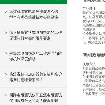
产品设计
磨煤机管状电加热器该怎么选
现代绝缘电阻测
点。仪器采用
型？有哪些关键技术参数要注
度与LED指示
意？
绝缘电阻测试
电阻测量
深入解析管状式电加热器的工作
这个测量方法是
原理与日常操作维修要点
A 、将两条连
B、将鳄鱼夹
隔爆式电加热器的工作原理与防
智能双显
爆机制深度解析
使用方法
1.测量前必须
这种可能性后
防爆温控电加热器的安装和维护
2.被测物表面
需要注意哪些事项？
3.测量前应将
察指针是否指在
表有故障．应
4.兆欧表使用
回路电阻测试仪和直流电阻测试
仪到底有什么区别？能混用吗