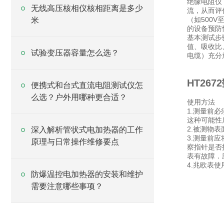
绝缘电阻仪
无线高压核相仪核相距离是多少
流，从而评
（如500
米
的设备预防
基本测试步
值、吸收比
试验变压器容量怎么选？
电缆）充分
HT26
便携式和台式直流电阻测试仪怎
么选？户外用哪种更合适？
使用方法
1.测量前
这种可能性
2.被测物
深入解析管状式电加热器的工作
3.测量前
原理与日常操作维修要点
察指针是否
表有故障．
4.兆欧表
防爆温控电加热器的安装和维护
需要注意哪些事项？