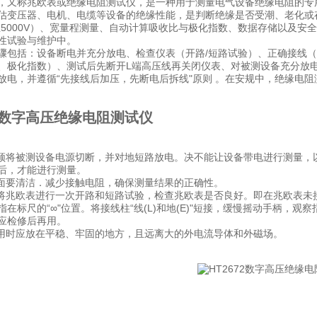
，又称兆欧表或绝缘电阻测试仪，是一种用于测量电气设备绝缘电阻的专
估变压器、电机、电缆等设备的绝缘性能，是判断绝缘是否受潮、老化或
V至5000V）、宽量程测量、自动计算吸收比与极化指数、数据存储以及
性试验与维护中。
骤包括：设备断电并充分放电、检查仪表（开路/短路试验）、正确接线（
、极化指数）、测试后先断开L端高压线再关闭仪表、对被测设备充分放
放电，并遵循“先接线后加压，先断电后拆线"原则 。在安规中，绝缘电阻
72数字高压绝缘电阻测试仪
必须将被测设备电源切断，并对地短路放电。决不能让设备带电进行测量
后，才能进行测量。
表面要清洁．减少接触电阻，确保测量结果的正确性。
应将兆欧表进行一次开路和短路试验，检查兆欧表是否良好。即在兆欧表未接上
指在标尺的“∞"位置。将接线柱“线(L)和地(E)"短接，缓慢摇动手柄，
应检修后再用。
使用时应放在平稳、牢固的地方，且远离大的外电流导体和外磁场。