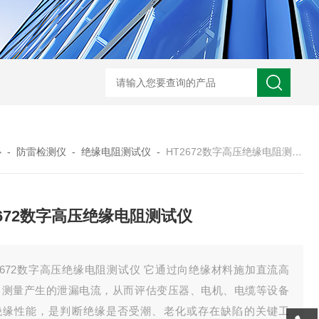
GM-5KV-20KV型可调高压兆欧表GM-5KV-20KV
nl3203型nl
心
-
防雷检测仪
-
绝缘电阻测试仪
-
HT2672数字高压绝缘电阻测试仪
2672数字高压绝缘电阻测试仪
2672数字高压绝缘电阻测试仪 它通过向绝缘材料施加直流高
，测量产生的泄漏电流，从而评估变压器、电机、电缆等设备
绝缘性能，是判断绝缘是否受潮、老化或存在缺陷的关键工