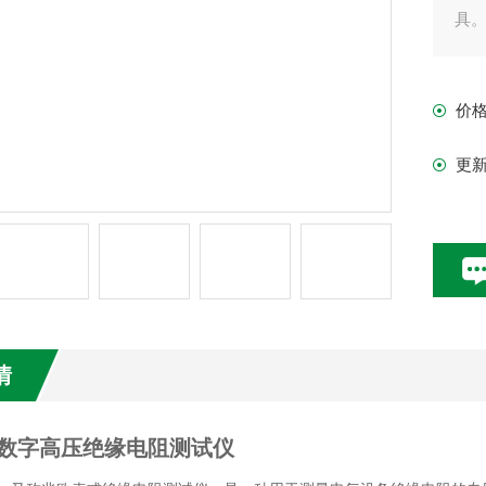
具
价
更
情
72数字高压绝缘电阻测试仪