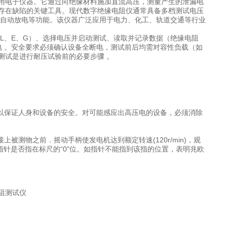
用电子仪器。它通过向绝缘材料施加直流高压，测量产生的泄漏电
存在缺陷的关键工具。现代数字绝缘电阻仪通常具备多档测试电压
安全自动放电等功能。该仪器广泛应用于电力、化工、轨道交通等行业
L、E、G）、选择电压并启动测试、读取并记录数据（绝缘电阻
电 。安全要求必须确认设备全断电，测试前后均需对容性负载（如
测试是进行耐压试验前的必要步骤 。
，以保证人身和设备的安全。对可能感应出高压电的设备，必须消除
被测物之前．摇动手柄使发电机达到额定转速(120r/min)，观
观察指针是否指在标尺的“0"位。如指针不能指到该指的位置，表明兆欧