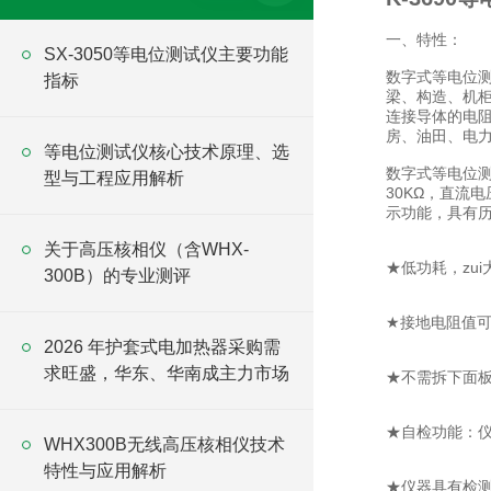
一、特性：
SX-3050等电位测试仪主要功能
数字式等电位测
指标
梁、构造、机
连接导体的电
房、油田、电
等电位测试仪核心技术原理、选
数字式等电位测
型与工程应用解析
30KΩ，直流
示功能，具有
关于高压核相仪（含WHX-
★低功耗，zui大
300B）的专业测评
★接地电阻值
2026 年护套式电加热器采购需
求旺盛，华东、华南成主力市场
★不需拆下面
★自检功能：
WHX300B无线高压核相仪技术
特性与应用解析
★仪器具有检