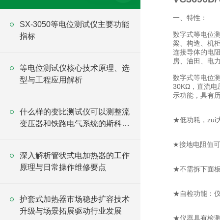
一、特性：
SX-3050等电位测试仪主要功能
数字式等电位测
指标
梁、构造、机
连接导体的电
房、油田、电
等电位测试仪核心技术原理、选
数字式等电位测
型与工程应用解析
30KΩ，直流
示功能，具有
什么样的变比测试仪可以测整流
★低功耗，zui大
变压器和铁路电气系统的斯科特
变压器？
★接地电阻值
深入解析管状式电加热器的工作
原理与日常操作维修要点
★不需拆下面
★自检功能：
护套式加热器市场稳步扩容技术
升级与场景拓展驱动行业发展
★仪器具有检