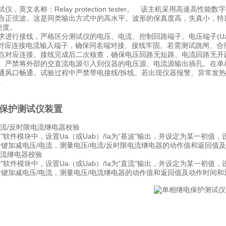
仪，英文名称：Relay protection tester。 该主机采用高速
合正弦波。这是同类输出方式中的高水平。波形的保真度高，失真小，特别是在
密度。
求进行接线，严格区分测试仪的电压、电流、控制回路端子。电压端子(Ua/U
b/Ic/In)对应连接电流输入端子，确保同名端对接、接线牢固。若需测试
点对应连接。接线完成后二次核查，确保电压回路无短路、电流回路无开
。严禁将外部的交直流电源引入到仪器的电压源、电流源输出插孔。在单
通风口畅通。试验过程中严禁带电接线/拆线。若出现仪器报警、异常发
。
保护测试仪装置
电流/反时限电流继电器校验
"软件模块中，设置Ua（或Uab）/Ia为“基波"输出，并设定为某一初值
快捷键加减电压/电流，测量电压/电流/反时限电流继电器的动作值和返回
电流继电器校验
"软件模块中，设置Ua（或Uab）/Ia为“直流"输出，并设定为某一初值
快捷键加减电压/电流，测量电压/电流继电器的动作值和返回值及动作时间