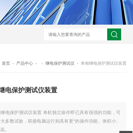
GM-5KV-20KV型可调高压兆欧表GM-5KV-20KV
nl3203型nl
：
首页
-
产品中心
- -
继电保护测试仪
-
单相继电保护测试仪装置
继电保护测试仪装置
相继电保护测试仪装置 单机独立操作即已具有很强的功能，可
行大多数试验，联接电脑运行则具有更*的操作功能。体积小、
度高。