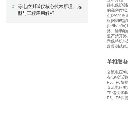
基本介绍
继电保护测试
等电位测试仪核心技术原理、选
的高密度拟
型与工程应用解析
点D/A的高
根据测试需
(Ia/I
路、辅助触
道严禁开路
意保持机箱
屏蔽测试线
单相继电
交流电压/
在“递变试验
F5、F6
直流电压/
在“递变试验
F5、F6