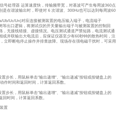
高性能数字信号处理器 运算速度快，传输频带宽，对基波可产生每周波360点
谐波输出时，即使对 6 次谐波、300Hz也可以达到每周波60
b/Uc/Un)对应连接被测装置的电压输入端子，电流端子
跳闸、合闸等出口逻辑，将测试仪的开关量输出端子与被测装置的控制回
路，无接线错接、虚接情况。电压测试通道严禁短路，电流测试通
相或并联输出大电流后，应保证仪器至少有60秒钟的散热时间，注
热，立即断电停止操作并排查故障。现场存在强电磁干扰时，可采用
，设置步长，用鼠标单击“输出递增"、“输出递减"按钮或按键盘上的
值及动作时间和返回时间，计算返回系数。
，设置步长，用鼠标单击“输出递增"、“输出递减"按钮或按键盘上的
和返回时间，计算返回系数。