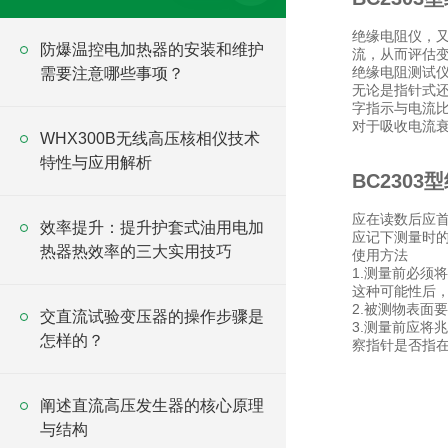
绝缘电阻仪，
防爆温控电加热器的安装和维护
流，从而评估
绝缘电阻测试
需要注意哪些事项？
无论是指针式
字指示与电流比相
对于吸收电流
WHX300B无线高压核相仪技术
特性与应用解析
BC230
应在读数后应首
效率提升：提升护套式油用电加
应记下测量时
热器热效率的三大实用技巧
使用方法
1.测量前必须
这种可能性后
2.被测物表面
交直流试验变压器的操作步骤是
3.测量前应将
怎样的？
察指针是否指在标
阐述直流高压发生器的核心原理
与结构