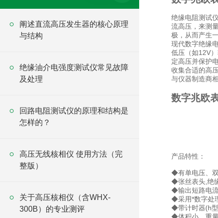
绝缘电阻测试
阐述直流高压发生器的核心原理
流高压，来测量
极，从而产生一
与结构
现代数字绝缘
低压（如12V
定高压并保护电
绝缘油介电强度测试仪常见故障
收集合适的高
及处理
与仪器制造商相
数字兆欧
回路电阻测试仪的原理和结构是
怎样的？
高压无线核相仪 使用方法（完
产品特性：
整版）
◆有单电压、双
◆张丝表头,绝
◆输出短路电流
关于高压核相仪（含WHX-
◆采用*数字处
◆带计时器(h型
300B）的专业测评
◆体积小，重