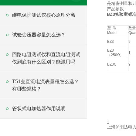
是精密测量和
产品参数：
BZ3实验室标
继电保护测试仪核心原理分离
型 号
数量
Model
Quan
试验变压器容量怎么选？
BZ3
9
BZ3
1
回路电阻测试仪和直流电阻测试
（250Ω）
仪到底有什么区别？能混用吗
BZ3C
9
T51交直流电流表量程怎么选？
有哪些规格？
管状式电加热器作用说明
1
上海沪阳达电