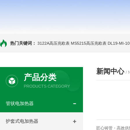
热门关键词：
3122A高压兆欧表
MS5215高压兆欧表
DL19-MI-
新闻中心
/
产品分类
PRODUCTS CATEGORY
管状电加热器
护套式电加热器
匠心铸管・高效供