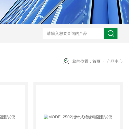
GM-5KV-20KV型可调高压兆欧表GM-5KV-20KV
nl3203型nl
您的位置：
首页
-
产品中心