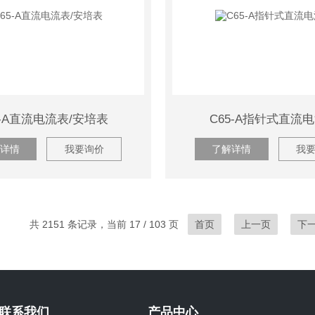
5-A直流电流表/安培表
C65-A指针式直流
详情
我要询价
了解详情
我
共 2151 条记录，当前 17 / 103 页
首页
上一页
下
联系我们
产品中心