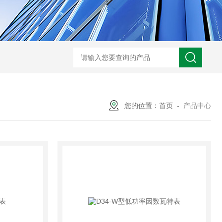
GM-5KV-20KV型可调高压兆欧表GM-5KV-20KV
nl3203型nl
您的位置：
首页
-
产品中心