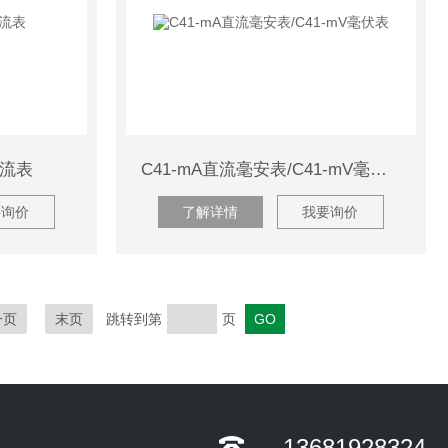
电流表
C41-mA直流毫安表/C41-mV毫伏表
要询价
了解详情
我要询价
一页
末页
跳转到第
页
13681928324