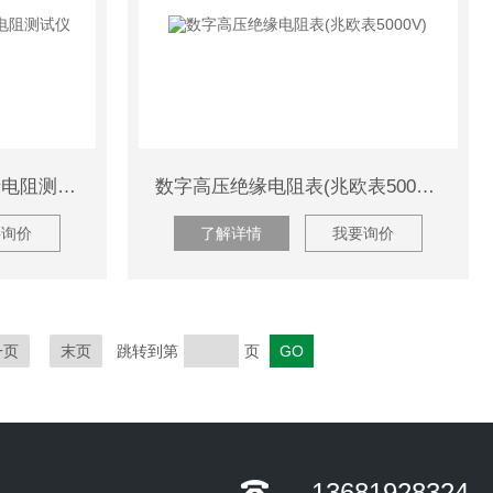
HYD2000新智能双显绝缘电阻测试仪
数字高压绝缘电阻表(兆欧表5000V)
要询价
了解详情
我要询价
一页
末页
跳转到第
页
13681928324