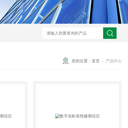
GM-5KV-20KV型可调高压兆欧表GM-5KV-20KV
nl3203型nl
您的位置：
首页
-
产品中心